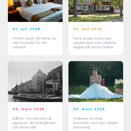
01. juli 2026
03. maj 2026
Hotell växjö så hittar du
Hyra stuga böda hav,
rätt boende för din
sandstrand och rofyllda
vistelse
dagar på norra Öland
03. mars 2026
03. mars 2026
Båttur i stockholm så
Trubadur bröllop
upplever du skärgården
livemusik som gör dagen
på bästa sätt
personlig