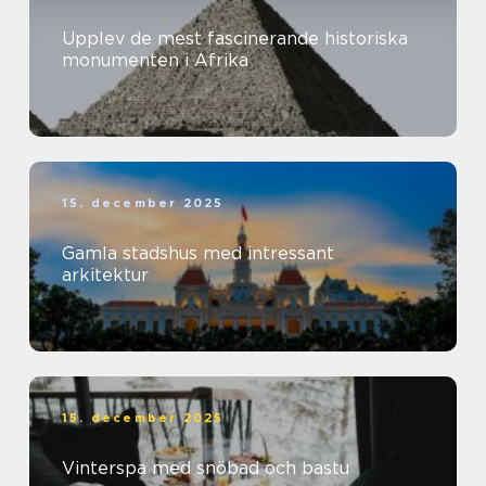
Upplev de mest fascinerande historiska
monumenten i Afrika
15. december 2025
Gamla stadshus med intressant
arkitektur
15. december 2025
Vinterspa med snöbad och bastu