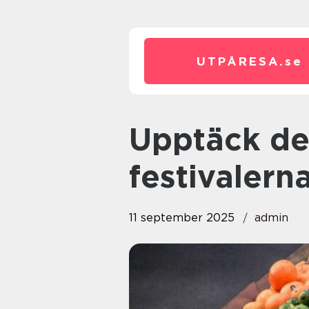
UTPÅRESA.
se
Upptäck de mest färgstarka
festivalern
11 september 2025
admin