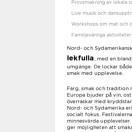
Provsmakning av lokala sp
Live musik och dansuppt
Workshops om mat och d
Familjevänliga aktiviteter
Nord- och Sydamerikanska
lekfulla
, med en blandn
umgänge. De lockar både 
smak med upplevelse.
Färg, smak och tradition 
Europa bjuder på vin, ost
överraskar med kryddstark
Nord- och Sydamerika erb
socialt fokus. Festivaler
minnesvärda upplevelser so
ger möjligheten att smaka