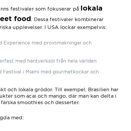
lokala
inns festivaler som fokuserar på
reet food
. Dessa festivaler kombinerar
iska upplevelser. I USA lockar exempelvis:
d Experience med provsmakningar och
eerfest med hantverksöl från hela världen
 Festival i Miami med gourmetkockar och
ukt och lokala grödor. Till exempel, Brasilien har
rukter som acai och mango, där man kan delta i
färska smoothies och desserter.
lagda med: