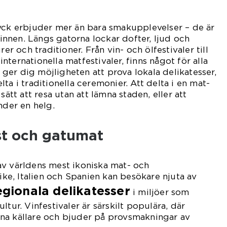
yck erbjuder mer än bara smakupplevelser – de är
 sinnen. Längs gatorna lockar dofter, ljud och
rer och traditioner. Från vin- och ölfestivaler till
ternationella matfestivaler, finns något för alla
er dig möjligheten att prova lokala delikatesser,
ta i traditionella ceremonier. Att delta i en mat-
sätt att resa utan att lämna staden, eller att
nder en helg.
st och gatumat
av världens mest ikoniska mat- och
rike, Italien och Spanien kan besökare njuta av
egionala delikatesser
i miljöer som
ltur. Vinfestivaler är särskilt populära, där
na källare och bjuder på provsmakningar av