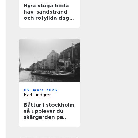
Hyra stuga böda
hav, sandstrand
och rofyllda dagar
på norra Öland
03. mars 2026
Karl Lindgren
Båttur i stockholm
så upplever du
skärgården på
bästa sätt