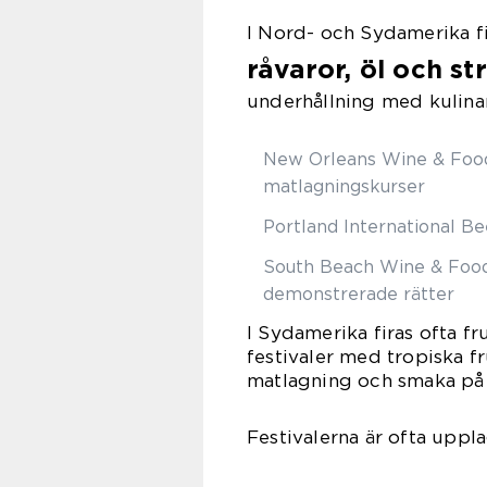
I Nord- och Sydamerika f
råvaror, öl och st
underhållning med kulinar
New Orleans Wine & Foo
matlagningskurser
Portland International B
South Beach Wine & Food
demonstrerade rätter
I Sydamerika firas ofta fr
festivaler med tropiska f
matlagning och smaka på 
Festivalerna är ofta upp