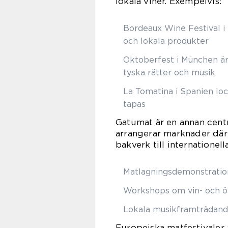
lokala viner. Exempelvis:
Bordeaux Wine Festival i
och lokala produkter
Oktoberfest i München är 
tyska rätter och musik
La Tomatina i Spanien l
tapas
Gatumat är en annan centr
arrangerar marknader där 
bakverk till internationell
Matlagningsdemonstratio
Workshops om vin- och ö
Lokala musikframträdan
Europeiska matfestivaler 