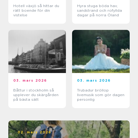
Hotell växjö så hittar du
Hyra stuga böda hav,
rätt boende för din
sandstrand och rofyllda
vistelse
dagar på norra Öland
03. mars 2026
03. mars 2026
Båttur i stockholm så
Trubadur bröllop
upplever du skärgården
livemusik som gör dagen
på bästa sätt
personlig
02. mars 2026