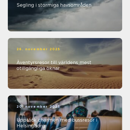
Segling i stormiga havsområden
26. november 2025
Äventyrsresor till världens mest
otillgängliga öknar
20. november 2025
Upptäck charmen med bussresor i
Helsingborg